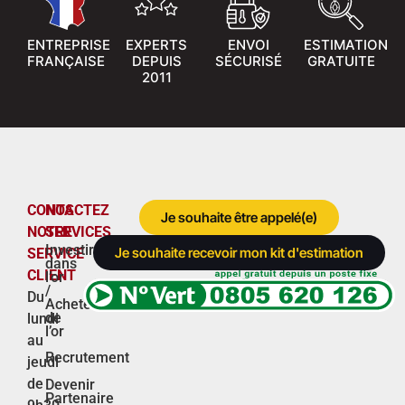
ENTREPRISE
EXPERTS
ENVOI
ESTIMATION
FRANÇAISE
DEPUIS
SÉCURISÉ
GRATUITE
2011
CONTACTEZ
NOS
Je souhaite être appelé(e)
NOTRE
SERVICES
Investir
Je souhaite recevoir mon kit d'estimation
SERVICE
dans
CLIENT
l’or
/
Du
Acheter
de
lundi
l’or
au
Recrutement
jeudi
de
Devenir
Partenaire