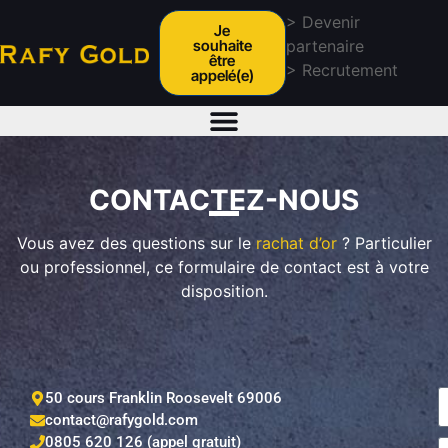
> Devenir
Je
souhaite
partenaire
être
> Recrutement
appelé(e)
CONTACTEZ-NOUS
Vous avez des questions sur le
rachat d’or
? Particulier
ou professionnel, ce formulaire de contact est à votre
disposition.
50 cours Franklin Roosevelt 69006
contact@rafygold.com
0805 620 126 (appel gratuit)